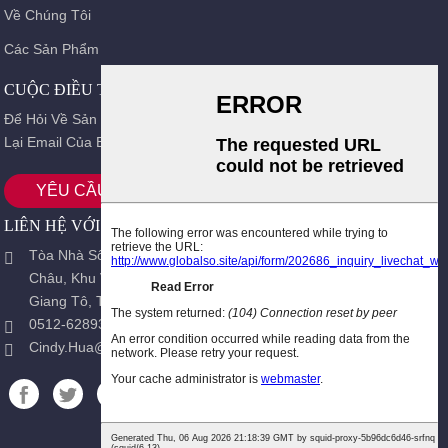
Về Chúng Tôi
Các Sản Phẩm
CUỘC ĐIỀU TRA
Để Hỏi Về Sản Phẩm Hoặc Bảng Giá Của Chúng Tôi, Vui Lòng Để
Lại Email Của Bạn Và Chúng Tôi Sẽ Liên Hệ Lại Trong Vòng 24 Giờ.
YÊU CẦU NGAY BÂY GIỜ
LIÊN HỆ VỚI CHÚNG TÔI
Tòa Nhà Số 5, Số 58 Đường Yinsheng, Khu Công Nghiệp Tô
Châu, Khu Vực Tô Châu, Khu Thương Mại Tự Do Thí Điểm
Giang Tô, Trung Quốc.
0512-62893416
Cindy.hua@hopensz.com