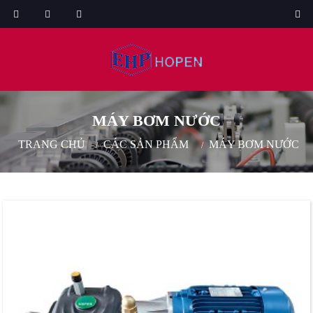
MÁY BƠM NƯỚC
TRANG CHỦ
CÁC SẢN PHẨM
MÁY BƠM NƯỚC